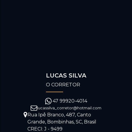
LUCAS SILVA
O CORRETOR
47 99920-4014
lucassilva_corretor@hotmail.com
Rua Ipê Branco
,
487
,
Canto
Grande
,
Bombinhas
,
SC
,
Brasil
CRECI: J - 9499