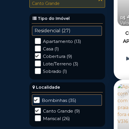
Canto Grande
4
R$
Tipo do Imóvel
Valo
Residencial (27)
C
AP
Apartamento (13)
Casa (1)
MA
Cobertura (9)
BOM
Lote/Terreno (3)
Sobrado (1)
VIS
Localidade
Bombinhas (35)
Canto Grande (9)
Mariscal (26)