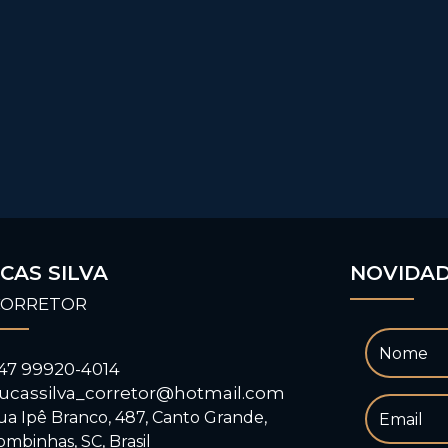
CAS SILVA
NOVIDA
CORRETOR
47 99920-4014
lucassilva_corretor@hotmail.com
ua Ipê Branco
,
487
,
Canto Grande
,
ombinhas
,
SC
,
Brasil