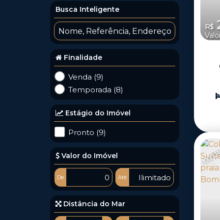
Busca Inteligente
2
R$
Valo
Finalidade
Venda (9)
QU
Temporada (8)
CO
Estágio do Imóvel
GR
Pronto (9)
BOM
MOB
Valor do Imóvel
De
Até
Distância do Mar