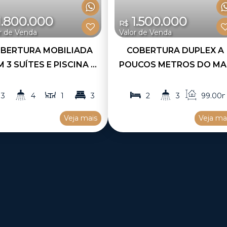
.800.000
1.500.000
R$
r de Venda
Valor de Venda
BERTURA MOBILIADA
COBERTURA DUPLEX A
 3 SUÍTES E PISCINA A
POUCOS METROS DO MA
VENDA NA PRAIA DE
À VENDA NA PRAIA DE
CANTO GRANDE EM
MARISCAL
3
4
1
3
2
3
99
.00
OMBINHAS SC / COD:
2
1
2
Veja mais
Veja ma
V350