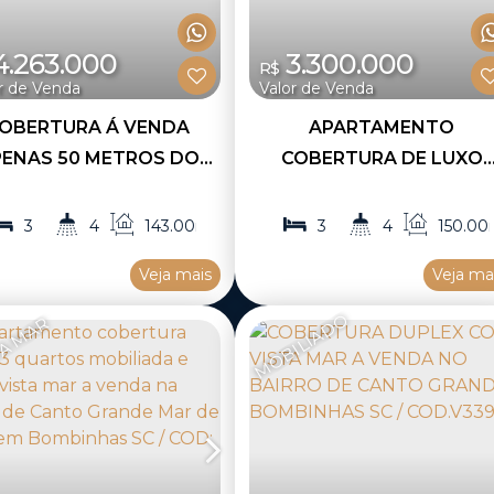
.263.000
3.300.000
R$
r de Venda
Valor de Venda
OBERTURA Á VENDA
APARTAMENTO
ENAS 50 METROS DO
COBERTURA DE LUXO
R EM CANTO GRANDE
MOBILIADA COM 3 SUÍTE
BINHAS SC / COD: V333
A VENDA NA PRAIA DE
3
4
143
.00
m²
3
4
150
.00
CANTO GRANDE EM
1
3
1
3
Veja mais
Veja ma
BOMBINHAS SC / COD: V3
MOBILIADO
TA MAR