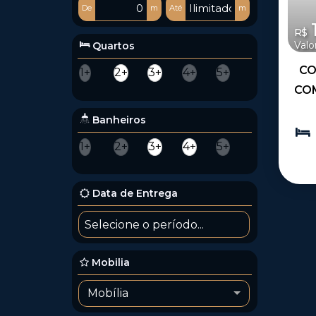
De
m
Até
m
1
R$
Valo
Quartos
CO
1+
2+
3+
4+
5+
COM
Banheiros
1+
2+
3+
4+
5+
B
Data de Entrega
Mobilia
Mobília