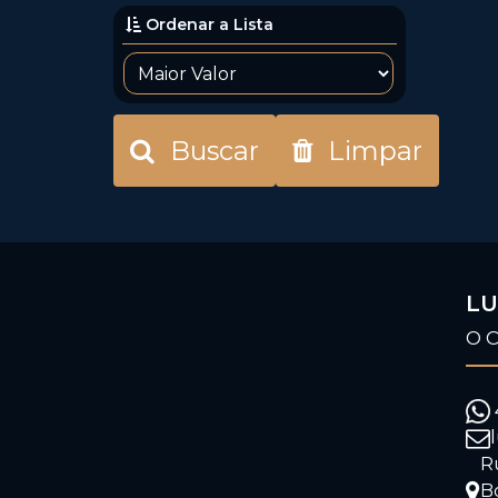
Ordenar a Lista
Buscar
Limpar
LU
O 
R
B