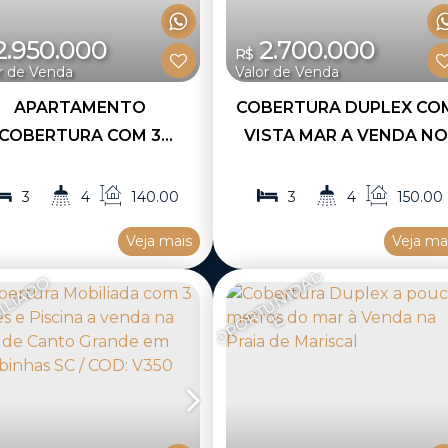
.950.000
2.700.000
R$
r de Venda
Valor de Venda
APARTAMENTO
COBERTURA DUPLEX CO
COBERTURA COM 3
VISTA MAR A VENDA N
ARTOS MOBILIADA E
BAIRRO DE CANTO GRAN
M VISTA MAR A VENDA
BOMBINHAS SC / COD.V3
3
4
140
.00
m²
3
4
150
.00
NA PRAIA DE CANTO
1
2
1
3
Veja mais
Veja ma
ANDE MAR DE FORA EM
O
P
O
R
T
U
N
I
D
A
D
BINHAS SC / COD: V316
ILIADO
E