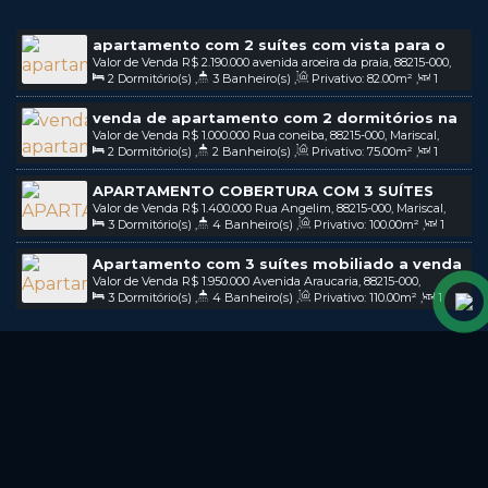
apartamento com 2 suítes com vista para o
Valor de Venda
R$
2.190.000
avenida aroeira da praia, 88215-000,
mar a venda na praia do mariscal em
2
Dormitório(s)
,
3
Banheiro(s)
,
Privativo:
82
.00
m²
,
1
Mariscal, Bombinhas, Santa Catarina, Brasil
bombinhas sc / COD: V198
Sala(s)
,
2
Suíte(s)
,
2
Vaga(s)
venda de apartamento com 2 dormitórios na
Valor de Venda
R$
1.000.000
Rua coneiba, 88215-000, Mariscal,
praia do Mariscal em Bombinhas - SC / COD:
2
Dormitório(s)
,
2
Banheiro(s)
,
Privativo:
75
.00
m²
,
1
Bombinhas, Santa Catarina, Brasil
v207
Sala(s)
,
1 ~ 2
Suíte(s)
,
2
Vaga(s)
APARTAMENTO COBERTURA COM 3 SUÍTES
Valor de Venda
R$
1.400.000
Rua Angelim, 88215-000, Mariscal,
MOBILIADO A VENDA NA PRAIA DE MARISCAL
3
Dormitório(s)
,
4
Banheiro(s)
,
Privativo:
100
.00
m²
,
1
Bombinhas, Santa Catarina, Brasil
EM BOMBINHAS - SC / COD: V278
Sala(s)
,
3
Suíte(s)
,
1
Vaga(s)
,
250m
Distância do Mar
Apartamento com 3 suítes mobiliado a venda
Valor de Venda
R$
1.950.000
Avenida Araucaria, 88215-000,
na praia de Mariscal em Bombinhas SC / COD:
3
Dormitório(s)
,
4
Banheiro(s)
,
Privativo:
110
.00
m²
,
1
Mariscal, Bombinhas, Santa Catarina, Brasil
V327
Sala(s)
,
3
Suíte(s)
,
3
Vaga(s)
,
300m
Distância do Mar