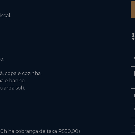
scal.
o.
, copa e cozinha.
ma e banho.
uarda sol).
20h há cobrança de taxa R$50,00)