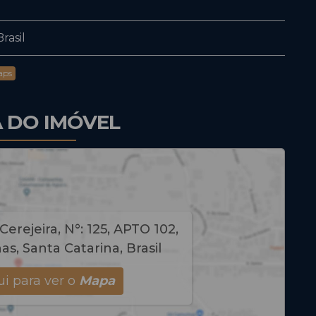
rasil
aps
 DO IMÓVEL
Cerejeira
,
N°:
125
,
APTO 102
,
as
,
Santa Catarina
,
Brasil
i para ver o
Mapa