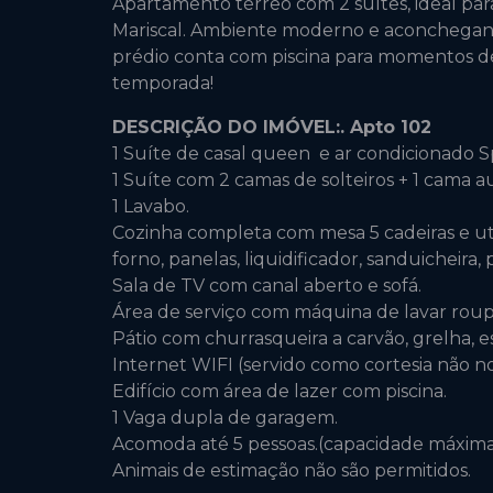
Apartamento térreo com 2 suítes, ideal para 
Mariscal. Ambiente moderno e aconchegante
prédio conta com piscina para momentos de
temporada!
DESCRIÇÃO DO IMÓVEL:. Apto 102
1 Suíte de casal queen e ar condicionado Sp
1 Suíte com 2 camas de solteiros + 1 cama aux
1 Lavabo.
Cozinha completa com mesa 5 cadeiras e uten
forno, panelas, liquidificador, sanduicheira, 
Sala de TV com canal aberto e sofá.
Área de serviço com máquina de lavar roup
Pátio com churrasqueira a carvão, grelha, es
Internet WIFI (servido como cortesia não no
Edifício com área de lazer com piscina.
1 Vaga dupla de garagem.
Acomoda até 5 pessoas.(capacidade máxima 
Animais de estimação não são permitidos.