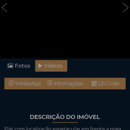
‹
›
Fotos
Vídeos
WhatsApp
Informações
QR Code
DESCRIÇÃO DO IMÓVEL
Flat com localização espetacular em frente a praia