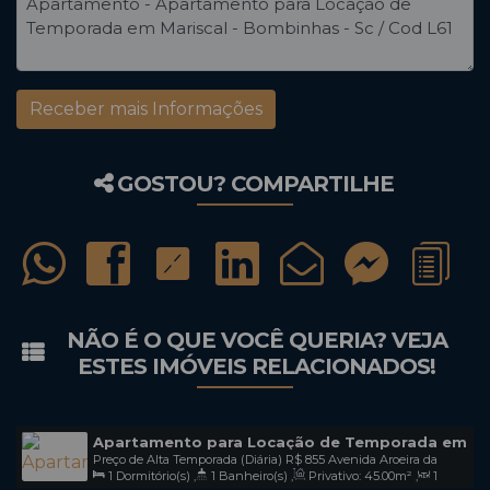
GOSTOU? COMPARTILHE
NÃO É O QUE VOCÊ QUERIA? VEJA
ESTES IMÓVEIS RELACIONADOS!
Apartamento para Locação de Temporada em
Preço de Alta Temporada (Diária)
R$
855
Avenida Aroeira da
Mariscal - Bombinhas - Sc / Cod L57
1
Dormitório(s)
,
1
Banheiro(s)
,
Privativo:
45
.00
m²
,
1
Praia, 806, Apto103, 88215-000, Mariscal, Bombinhas, Santa