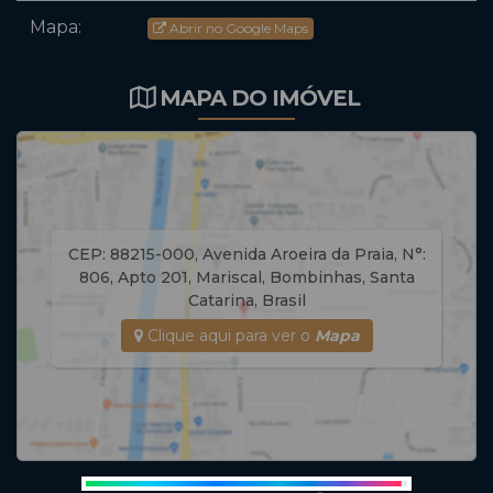
Mapa:
Abrir no Google Maps
MAPA DO IMÓVEL
CEP: 88215-000
,
Avenida Aroeira da Praia
,
N°:
806
,
Apto 201
,
Mariscal
,
Bombinhas
,
Santa
Catarina
,
Brasil
Clique aqui para ver o
Mapa