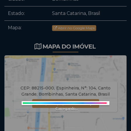
Estado:
Santa Catarina, Brasil
Mapa:
Abrir no Google Maps
MAPA DO IMÓVEL
CEP: 88215-000
,
Espinheira
,
N°:
104
,
Canto
Grande
,
Bombinhas
,
Santa Catarina
,
Brasil
Clique aqui para ver o
Mapa
Carregando...