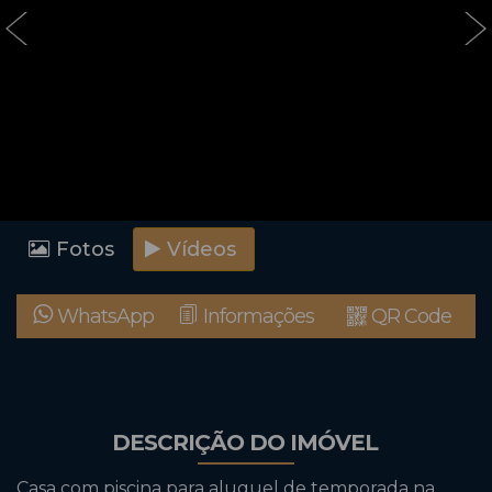
‹
›
Fotos
Vídeos
WhatsApp
Informações
QR Code
DESCRIÇÃO DO IMÓVEL
Casa com piscina para aluguel de temporada na