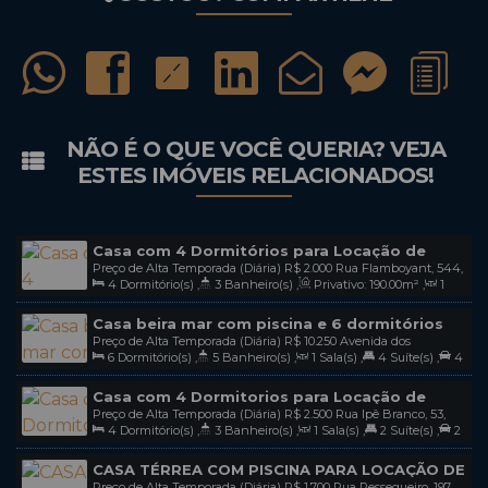
NÃO É O QUE VOCÊ QUERIA? VEJA
ESTES IMÓVEIS RELACIONADOS!
Casa com 4 Dormitórios para Locação de
Preço de Alta Temporada (Diária)
R$
2.000
Rua Flamboyant, 544,
Temporada em Canto Grande Bombinhas-Sc /
4
Dormitório(s)
,
3
Banheiro(s)
,
Privativo:
190
.00
m²
,
1
88215-000, Canto Grande, Bombinhas, Santa Catarina, Brasil
Cod 24
Sala(s)
,
2
Suíte(s)
,
Total:
300
.00
m²
,
4
Vaga(s)
Casa beira mar com piscina e 6 dormitórios
Preço de Alta Temporada (Diária)
R$
10.250
Avenida dos
para locação de temporada na praia de
6
Dormitório(s)
,
5
Banheiro(s)
,
1
Sala(s)
,
4
Suíte(s)
,
4
Coqueiros, 3843, 88215-000, Canto Grande, Bombinhas, Santa
Mariscal em Bombinhas-SC / COD L157
Vaga(s)
Catarina, Brasil
Casa com 4 Dormitorios para Locação de
Preço de Alta Temporada (Diária)
R$
2.500
Rua Ipê Branco, 53,
Temporada na Praia de Canto Grande em
4
Dormitório(s)
,
3
Banheiro(s)
,
1
Sala(s)
,
2
Suíte(s)
,
2
88215-000, Canto Grande, Bombinhas, Santa Catarina, Brasil
Bombinhas/Sc / Cod L165
Vaga(s)
CASA TÉRREA COM PISCINA PARA LOCAÇÃO DE
Preço de Alta Temporada (Diária)
R$
1.700
Rua Pessegueiro, 197,