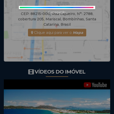
Carregando...
CEP: 88215-000
,
Rua Cajueiro
,
N°:
2788
,
cobertura 205
,
Mariscal
,
Bombinhas
,
Santa
Catarina
,
Brasil
Clique aqui para ver o
Mapa
VÍDEOS DO IMÓVEL