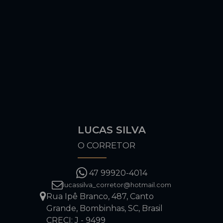
LUCAS SILVA
O CORRETOR
47 99920-4014
lucassilva_corretor@hotmail.com
Rua Ipê Branco
,
487
,
Canto
Grande
,
Bombinhas
,
SC
,
Brasil
CRECI: J - 9499