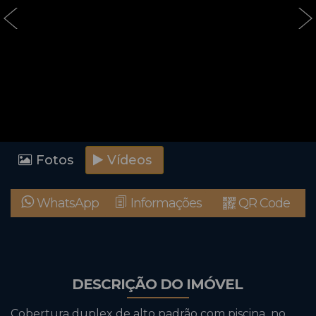
‹
›
Fotos
Vídeos
WhatsApp
Informações
QR Code
DESCRIÇÃO DO IMÓVEL
Cobertura duplex de alto padrão com piscina no