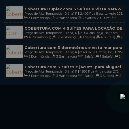
Cobertura Duplex com 3 Suítes e Vista para o
Preço de Alta Temporada (Diária)
R$
2.400
Rua Basalto, Apto 203,
Mar para Locação de Temporada na Praia de
3
Dormitório(s)
,
3
Banheiro(s)
,
Privativo:
200
.00
m²
,
1
88215-000, Mariscal, Bombinhas, Santa Catarina, Brasil
Mariscal em Bombinhas-Sc / Cod L110
Sala(s)
,
3
Suíte(s)
,
2
Vaga(s)
COBERTURA COM 4 SUÍTES PARA LOCAÇÃO DE
Preço de Alta Temporada (Diária)
R$
2.900
Rua Inaja, 287, apto
TEMPORADA EM MARISCAL BOMBINHAS - SC /
4
Dormitório(s)
,
5
Banheiro(s)
,
1
Sala(s)
,
4
Suíte(s)
,
2
306, 88215-000, Mariscal, Bombinhas, Santa Catarina, Brasil
COD L232
Vaga(s)
Cobertura com 3 dormitórios e vista mar para
Preço de Alta Temporada (Diária)
R$
2.400
Rua Grafite, 163, 88215-
locação de temporada na praia de Mariscal
3
Dormitório(s)
,
3
Banheiro(s)
,
1
Sala(s)
,
1
Suíte(s)
,
2
000, Mariscal, Bombinhas, Santa Catarina, Brasil
em Bombinhas sc / cod L268
Vaga(s)
Cobertura com 3 suítes e jacuzzi para aluguel
Preço de Alta Temporada (Diária)
R$
1.850
Rua Andaluzita, 273,
de temporada na praia do Mariscal em
3
Dormitório(s)
,
3
Banheiro(s)
,
1
Sala(s)
,
3
Suíte(s)
,
2
88215-000, Mariscal, Bombinhas, Santa Catarina, Brasil
Bombinhas SC / COD L274
Vaga(s)