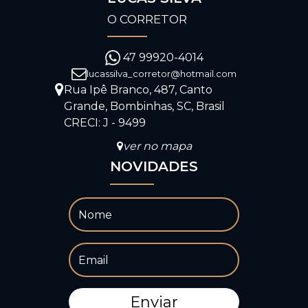
O CORRETOR
47 99920-4014
lucassilva_corretor@hotmail.com
Rua Ipê Branco
,
487
,
Canto
Grande
,
Bombinhas
,
SC
,
Brasil
CRECI: J - 9499
ver no mapa
NOVIDADES