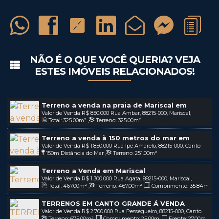
NÃO É O QUE VOCÊ QUERIA? VEJA
ESTES IMÓVEIS RELACIONADOS!
Terreno a venda na praia de Mariscal em
Valor de Venda
R$
850.000
Rua Ambar, 88215-000, Mariscal,
Bombinhas - SC / COD: V253
Total:
325
.00
m²
,
Terreno:
325
.00
m²
Bombinhas, Santa Catarina, Brasil
Terreno a venda à 150 metros do mar em
Valor de Venda
R$
1.850.000
Rua Ipê Amarelo, 88215-000, Canto
Canto Grande | Bombinhas-SC
150m
Distância do Mar
,
Terreno:
251
.00
m²
Grande, Bombinhas, Santa Catarina, Brasil
Terreno a Venda em Mariscal
Valor de Venda
R$
1.300.000
Rua Agata, 88215-000, Mariscal,
Total:
467
.00
m²
,
Terreno:
467
.00
m²
,
Comprimento:
35
.84
m
Bombinhas, Santa Catarina, Brasil
,
Fundos:
13
.10
m
,
Frente:
13
.02
m
TERRENOS EM CANTO GRANDE Á VENDA
Valor de Venda
R$
2.700.000
Rua Pessegueiro, 88215-000, Canto
APENAS 130 METROS DO MAR
Terreno:
675
.00
m²
,
Comprimento:
25
.00
m
,
Frente:
27
.00
m