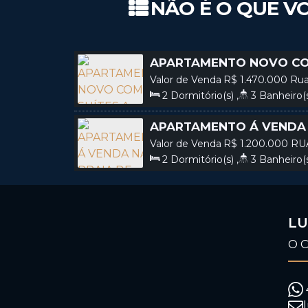
NÃO É O QUE VO
APARTAMENTO NOVO COM
NA PRAIA DE CANTO GR
Valor de Venda
R$
1.470.000
Rua
EM BOMBINHAS SC / COD
Grande, Bombinhas, Santa Catarin
2
Dormitório(s)
,
3
Banheiro(
Sala(s)
,
2
Suíte(s)
,
2
Vaga(s)
,
APARTAMENTO Á VENDA 
GRANDE BOMBINHAS SC /
Valor de Venda
R$
1.200.000
RUA
Canto Grande, Bombinhas, Santa C
2
Dormitório(s)
,
3
Banheiro(
Sala(s)
,
2
Suíte(s)
,
2
Vaga(s)
,
LU
O 