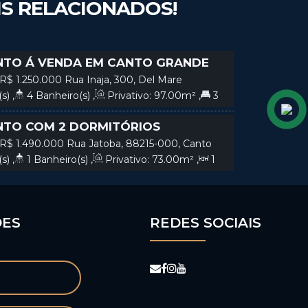
IS RELACIONADOS!
TO Á VENDA EM CANTO GRANDE
ROS DO MAR EM BOMBINHAS | SC
R$
1.250.000
Rua Inaja, 300, Del Mare
15-000, Canto Grande, Bombinhas, Santa
s)
,
4
Banheiro(s)
,
Privativo:
97
.00
m²
,
3
ga(s)
TO COM 2 DORMITÓRIOS
 A VENDA EM CANTO GRANDE EM
R$
1.490.000
Rua Jatoba, 88215-000, Canto
SC / COD: V336
as, Santa Catarina, Brasil
s)
,
1
Banheiro(s)
,
Privativo:
73
.00
m²
,
1
e(s)
,
2
Vaga(s)
,
100m
Distância do Mar
DES
REDES SOCIAIS