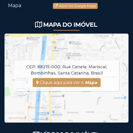
Mapa:
Abrir no Google Maps
MAPA DO IMÓVEL
CEP: 88215-000
,
Rua Canela
,
Mariscal
,
Bombinhas
,
Santa Catarina
,
Brasil
Clique aqui para ver o
Mapa