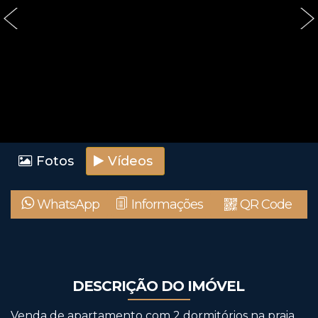
‹
›
Fotos
Vídeos
WhatsApp
Informações
QR Code
DESCRIÇÃO DO IMÓVEL
Venda de apartamento com 2 dormitórios na praia