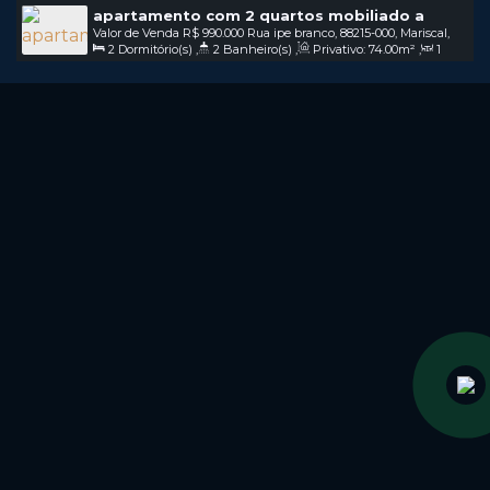
apartamento com 2 quartos mobiliado a
Valor de Venda
R$
990.000
Rua ipe branco, 88215-000, Mariscal,
venda na praia de mariscal em bombinhas sc /
2
Dormitório(s)
,
2
Banheiro(s)
,
Privativo:
74
.00
m²
,
1
Bombinhas, Santa Catarina, Brasil
COD: V230
Sala(s)
,
1
Suíte(s)
,
2
Vaga(s)
,
200m
Distância do Mar