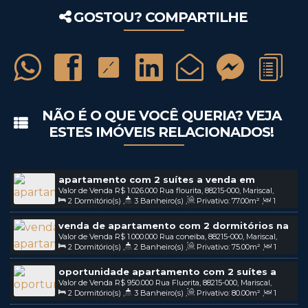
GOSTOU? COMPARTILHE
NÃO É O QUE VOCÊ QUERIA? VEJA
ESTES IMÓVEIS RELACIONADOS!
apartamento com 2 suítes a venda em
Valor de Venda
R$
1.026.000
Rua flourita, 88215-000, Mariscal,
mariscal em bombinhas - sc
2
Dormitório(s)
,
3
Banheiro(s)
,
Privativo:
77
.00
m²
,
1
Bombinhas, Santa Catarina, Brasil
Sala(s)
,
2
Suíte(s)
,
2
Vaga(s)
venda de apartamento com 2 dormitórios na
Valor de Venda
R$
1.000.000
Rua coneiba, 88215-000, Mariscal,
praia do Mariscal em Bombinhas - SC / COD:
2
Dormitório(s)
,
2
Banheiro(s)
,
Privativo:
75
.00
m²
,
1
Bombinhas, Santa Catarina, Brasil
v207
Sala(s)
,
1 ~ 2
Suíte(s)
,
2
Vaga(s)
oportunidade apartamento com 2 suítes a
Valor de Venda
R$
950.000
Rua Fluorita, 88215-000, Mariscal,
venda na praia de Mariscal em bombinhas - sc
2
Dormitório(s)
,
3
Banheiro(s)
,
Privativo:
80
.00
m²
,
1
Bombinhas, Santa Catarina, Brasil
/ COD: v224
Sala(s)
,
2
Suíte(s)
,
2
Vaga(s)