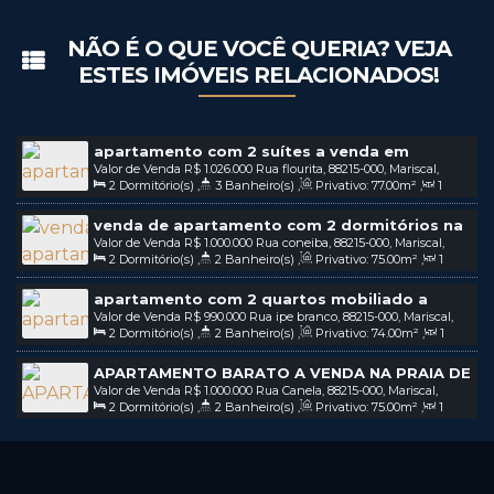
NÃO É O QUE VOCÊ QUERIA? VEJA
ESTES IMÓVEIS RELACIONADOS!
apartamento com 2 suítes a venda em
Valor de Venda
R$
1.026.000
Rua flourita, 88215-000, Mariscal,
mariscal em bombinhas - sc
2
Dormitório(s)
,
3
Banheiro(s)
,
Privativo:
77
.00
m²
,
1
Bombinhas, Santa Catarina, Brasil
Sala(s)
,
2
Suíte(s)
,
2
Vaga(s)
venda de apartamento com 2 dormitórios na
Valor de Venda
R$
1.000.000
Rua coneiba, 88215-000, Mariscal,
praia do Mariscal em Bombinhas - SC / COD:
2
Dormitório(s)
,
2
Banheiro(s)
,
Privativo:
75
.00
m²
,
1
Bombinhas, Santa Catarina, Brasil
v207
Sala(s)
,
1 ~ 2
Suíte(s)
,
2
Vaga(s)
apartamento com 2 quartos mobiliado a
Valor de Venda
R$
990.000
Rua ipe branco, 88215-000, Mariscal,
venda na praia de mariscal em bombinhas sc /
2
Dormitório(s)
,
2
Banheiro(s)
,
Privativo:
74
.00
m²
,
1
Bombinhas, Santa Catarina, Brasil
COD: V230
Sala(s)
,
1
Suíte(s)
,
2
Vaga(s)
,
200m
Distância do Mar
APARTAMENTO BARATO A VENDA NA PRAIA DE
Valor de Venda
R$
1.000.000
Rua Canela, 88215-000, Mariscal,
MARISCAL EM BOMBINHAS SC / COD: V294
2
Dormitório(s)
,
2
Banheiro(s)
,
Privativo:
75
.00
m²
,
1
Bombinhas, Santa Catarina, Brasil
Sala(s)
,
1
Suíte(s)
,
1
Vaga(s)
,
300m
Distância do Mar