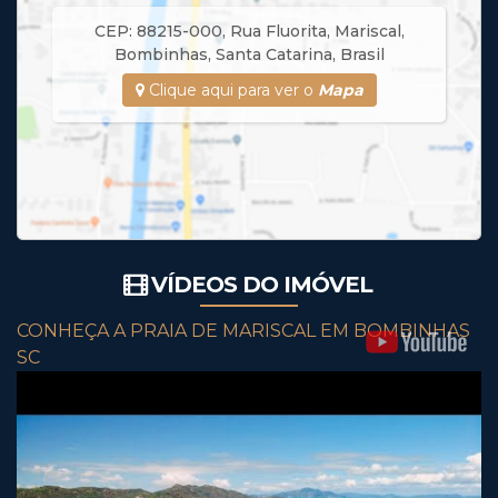
CEP: 88215-000
,
Rua Fluorita
,
Mariscal
,
Bombinhas
,
Santa Catarina
,
Brasil
Clique aqui para ver o
Mapa
VÍDEOS DO IMÓVEL
CONHEÇA A PRAIA DE MARISCAL EM BOMBINHAS
SC