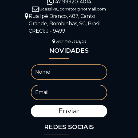
47 99920-4014
lucassilva_corretor@hotmail.com
Rua Ipê Branco
,
487
,
Canto
Grande
,
Bombinhas
,
SC
,
Brasil
CRECI: J - 9499
ver no mapa
NOVIDADES
REDES SOCIAIS