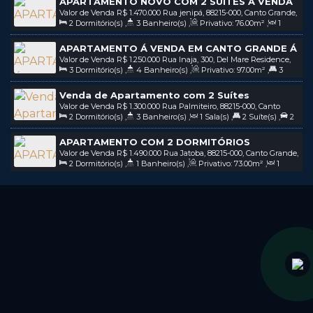
APARTAMENTO NOVO COM 2 SUÍTES A VENDA
Valor de Venda
R$
1.470.000
Rua jenipá, 88215-000, Canto Grande,
NA PRAIA DE CANTO GRANDE MAR DE FORA EM
2
Dormitório(s)
,
3
Banheiro(s)
,
Privativo:
76
.00
m²
,
1
Bombinhas, Santa Catarina, Brasil
BOMBINHAS SC / COD: V288
Sala(s)
,
2
Suíte(s)
,
2
Vaga(s)
,
150m
Distância do Mar
APARTAMENTO Á VENDA EM CANTO GRANDE Á
Valor de Venda
R$
1.250.000
Rua Inaja, 300, Del Mare Residence,
250 METROS DO MAR EM BOMBINHAS | SC
3
Dormitório(s)
,
4
Banheiro(s)
,
Privativo:
97
.00
m²
,
3
88215-000, Canto Grande, Bombinhas, Santa Catarina, Brasil
Suíte(s)
,
2
Vaga(s)
Venda de Apartamento com 2 Suítes
Valor de Venda
R$
1.300.000
Rua Palmiteiro, 88215-000, Canto
Mobiliado Na Praia de Canto Grande em
2
Dormitório(s)
,
3
Banheiro(s)
,
1
Sala(s)
,
2
Suíte(s)
,
2
Grande, Bombinhas, Santa Catarina, Brasil
Bombinhas SC / COD: V330
Vaga(s)
,
120m
Distância do Mar
APARTAMENTO COM 2 DORMITÓRIOS
Valor de Venda
R$
1.490.000
Rua Jatoba, 88215-000, Canto Grande,
MOBILIADO A VENDA EM CANTO GRANDE EM
2
Dormitório(s)
,
1
Banheiro(s)
,
Privativo:
73
.00
m²
,
1
Bombinhas, Santa Catarina, Brasil
BOMBINHAS SC / COD: V336
Sala(s)
,
1
Suíte(s)
,
2
Vaga(s)
,
100m
Distância do Mar