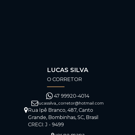
LUCAS SILVA
O CORRETOR
47 99920-4014
lucassilva_corretor@hotmail.com
Rua Ipê Branco
,
487
,
Canto
Grande
,
Bombinhas
,
SC
,
Brasil
CRECI: J - 9499
ver no mapa