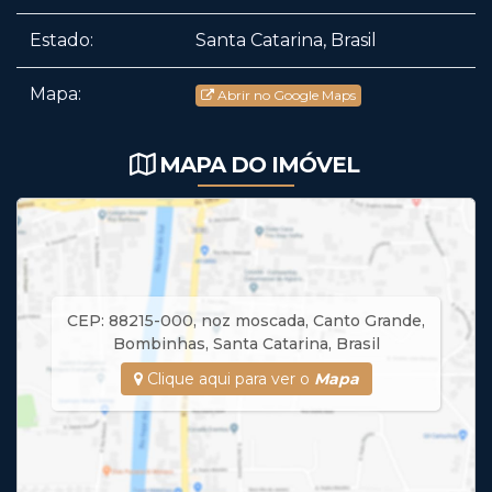
Estado:
Santa Catarina, Brasil
Mapa:
Abrir no Google Maps
MAPA DO IMÓVEL
CEP: 88215-000
,
noz moscada
,
Canto Grande
,
Bombinhas
,
Santa Catarina
,
Brasil
Clique aqui para ver o
Mapa