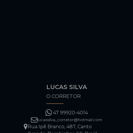
LUCAS SILVA
O CORRETOR
47 99920-4014
lucassilva_corretor@hotmail.com
Rua Ipê Branco
,
487
,
Canto