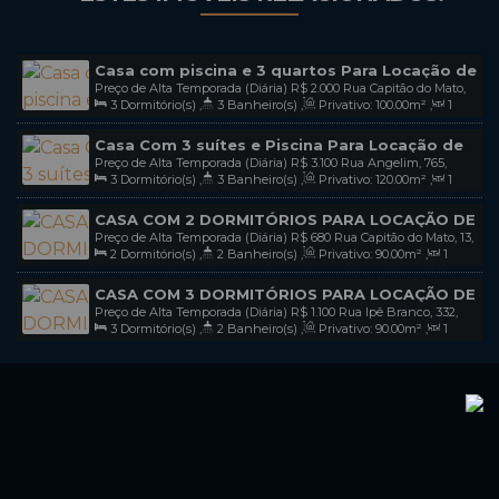
Casa com piscina e 3 quartos Para Locação de
Preço de Alta Temporada (Diária)
R$
2.000
Rua Capitão do Mato,
Temporada Na Praia de Mariscal bombinhas-
3
Dormitório(s)
,
3
Banheiro(s)
,
Privativo:
100
.00
m²
,
1
76, 88215-000, Mariscal, Bombinhas, Santa Catarina, Brasil
sc / codl 17
Sala(s)
,
1
Suíte(s)
,
Total:
325
.00
m²
,
4
Vaga(s)
Casa Com 3 suítes e Piscina Para Locação de
Preço de Alta Temporada (Diária)
R$
3.100
Rua Angelim, 765,
Temporada Em Mariscal bombinhas-sc / cod
3
Dormitório(s)
,
3
Banheiro(s)
,
Privativo:
120
.00
m²
,
1
88215-000, Mariscal, Bombinhas, Santa Catarina, Brasil
l29
Sala(s)
,
3
Suíte(s)
,
Total:
325
.00
m²
,
3
Vaga(s)
CASA COM 2 DORMITÓRIOS PARA LOCAÇÃO DE
Preço de Alta Temporada (Diária)
R$
680
Rua Capitão do Mato, 13,
TEMPORADA EM MARISCAL - BOMBINHAS - SC /
2
Dormitório(s)
,
2
Banheiro(s)
,
Privativo:
90
.00
m²
,
1
casa, 88215-000, Mariscal, Bombinhas, Santa Catarina, Brasil
COD L96
Sala(s)
,
Total:
90
.00
m²
,
2
Vaga(s)
,
Útil:
90
.00
m²
CASA COM 3 DORMITÓRIOS PARA LOCAÇÃO DE
Preço de Alta Temporada (Diária)
R$
1.100
Rua Ipê Branco, 332,
TEMPORADA NA PRAIA DE MARISCAL -
3
Dormitório(s)
,
2
Banheiro(s)
,
Privativo:
90
.00
m²
,
1
Casa, 88215-000, Mariscal, Bombinhas, Santa Catarina, Brasil
BOMBINHAS - SC / COD L97
Sala(s)
,
Total:
280
.00
m²
,
3
Vaga(s)
,
Útil:
90
.00
m²