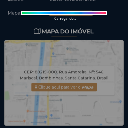
Mapa:
Abrir no Google Maps
Carregando...
MAPA DO IMÓVEL
CEP: 88215-000
,
Rua Amoreira
,
N°:
546
,
Mariscal
,
Bombinhas
,
Santa Catarina
,
Brasil
Clique aqui para ver o
Mapa