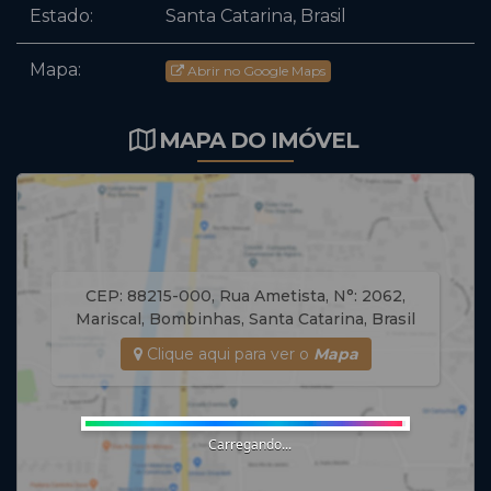
Estado:
Santa Catarina, Brasil
Mapa:
Abrir no Google Maps
MAPA DO IMÓVEL
CEP: 88215-000
,
Rua Ametista
,
N°:
2062
,
Mariscal
,
Bombinhas
,
Santa Catarina
,
Brasil
Clique aqui para ver o
Mapa
Carregando...