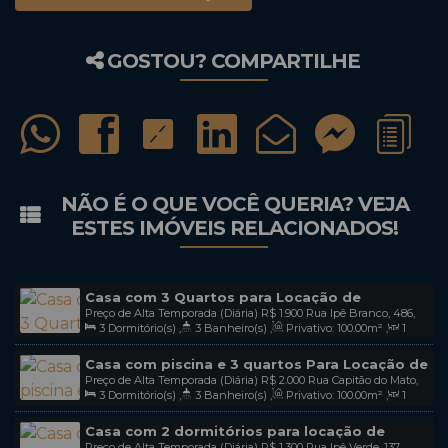
GOSTOU? COMPARTILHE
NÃO É O QUE VOCÊ QUERIA? VEJA
ESTES IMÓVEIS RELACIONADOS!
Casa com 3 Quartos para Locação de
Preço de Alta Temporada (Diária)
R$
1.900
Rua Ipê Branco, 486,
Temporada em Mariscal Bombinhas-Sc / Cod
3
Dormitório(s)
,
3
Banheiro(s)
,
Privativo:
100
.00
m²
,
1
88215-000, Mariscal, Bombinhas, Santa Catarina, Brasil
L15
Sala(s)
,
1
Suíte(s)
,
Total:
185
.00
m²
,
2
Vaga(s)
Casa com piscina e 3 quartos Para Locação de
Preço de Alta Temporada (Diária)
R$
2.000
Rua Capitão do Mato,
Temporada Na Praia de Mariscal bombinhas-
3
Dormitório(s)
,
3
Banheiro(s)
,
Privativo:
100
.00
m²
,
1
76, 88215-000, Mariscal, Bombinhas, Santa Catarina, Brasil
sc / codl 17
Sala(s)
,
1
Suíte(s)
,
Total:
325
.00
m²
,
4
Vaga(s)
Casa com 2 dormitórios para locação de
Preço de Alta Temporada (Diária)
R$
1.300
Rua Ipê Verde, 137,