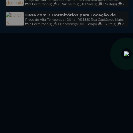
temporada na praia do mariscal em
2
Dormitório(s)
,
2
Banheiro(s)
,
1
Sala(s)
,
1
Suíte(s)
,
2
88215-000, Mariscal, Bombinhas, Santa Catarina, Brasil
bombinhas/sc / cod L185
Vaga(s)
Casa com 3 Dormitórios para Locação de
Preço de Alta Temporada (Diária)
R$
1.850
Rua Capitão do Mato,
Temporada na Praia de Mariscal Bombinhas -
3
Dormitório(s)
,
1
Banheiro(s)
,
1
Sala(s)
,
1
Suíte(s)
,
2
62, 88215-000, Mariscal, Bombinhas, Santa Catarina, Brasil
Sc Cod L218
Vaga(s)